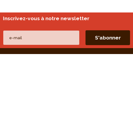
Inscrivez-vous à notre newsletter
Nos autres sites
perspective.brussels
Monitoring des quartiers
Liens directs
Nos thèmes
Nos publications
Nos missions
Nos évaluations