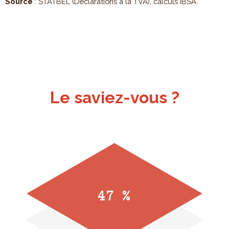
Source
: STATBEL (Déclarations à la TVA), calculs IBSA.
Le saviez-vous ?
47 %