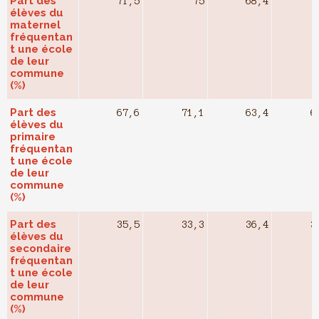
Part des
71,5
75
68,4
élèves du
maternel
fréquentan
t une école
de leur
commune
(%)
Part des
67,6
71,1
63,4
6
élèves du
primaire
fréquentan
t une école
de leur
commune
(%)
Part des
35,5
33,3
36,4
3
élèves du
secondaire
fréquentan
t une école
de leur
commune
(%)