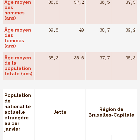
Âge moyen
36,6
37,2
36,5
37,3
des
hommes
(ans)
Âge moyen
39,8
40
38,7
39,2
des
femmes
(ans)
Âge moyen
38,3
38,6
37,7
38,3
de la
population
totale (ans)
Population
de
nationalité
Région de
actuelle
Jette
Bruxelles-Capitale
étrangère
au 1er
janvier