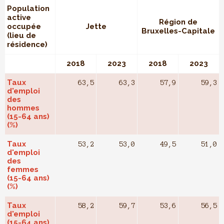
Population
active
Région de
occupée
Jette
Bruxelles-Capitale
(lieu de
résidence)
2018
2023
2018
2023
Taux
63,5
63,3
57,9
59,3
d'emploi
des
hommes
(15-64 ans)
(%)
Taux
53,2
53,0
49,5
51,0
d'emploi
des
femmes
(15-64 ans)
(%)
Taux
58,2
59,7
53,6
56,5
d'emploi
(15-64 ans)