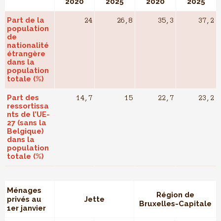
2020
2025
2020
2025
Part de la
24
26,8
35,3
37,2
population
de
nationalité
étrangère
dans la
population
totale (%)
Part des
14,7
15
22,7
23,2
ressortissa
nts de l’UE-
27 (sans la
Belgique)
dans la
population
totale (%)
Ménages
Région de
privés au
Jette
Bruxelles-Capitale
1er janvier