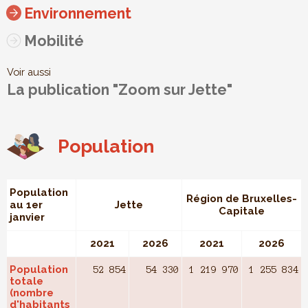
Environnement
Mobilité
Voir aussi
La publication "Zoom sur Jette"
Population
Population
Région de Bruxelles-
au 1er
Jette
Capitale
janvier
2021
2026
2021
2026
Population
52 854
54 330
1 219 970
1 255 834
totale
(nombre
d'habitants