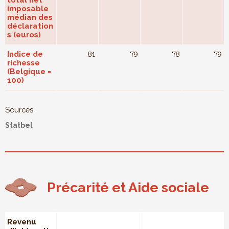
total net
imposable
médian des
déclaration
s (euros)
Indice de
81
79
78
79
richesse
(Belgique =
100)
Sources
Statbel
Précarité et Aide sociale
Revenu