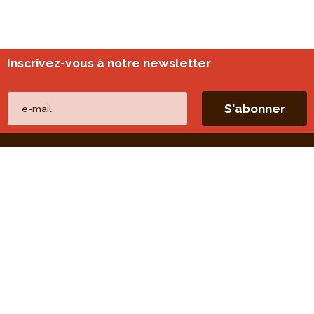
Inscrivez-vous à notre newsletter
Nos autres sites
perspective.brussels
Monitoring des quartiers
Liens directs
Nos thèmes
Nos publications
Nos missions