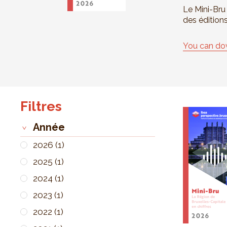
Le Mini-Bru
des édition
You can dow
Filtres
Année
2026
(1)
2025
(1)
2024
(1)
2023
(1)
2022
(1)