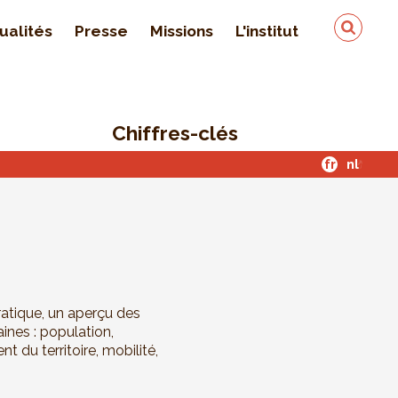
ualités
Presse
Missions
L'institut
Équipe
On parle de nous
Chiffres-clés
Qualité & sécurité des
données
fr
nl
Contact
atique, un aperçu des
nes : population,
du territoire, mobilité,