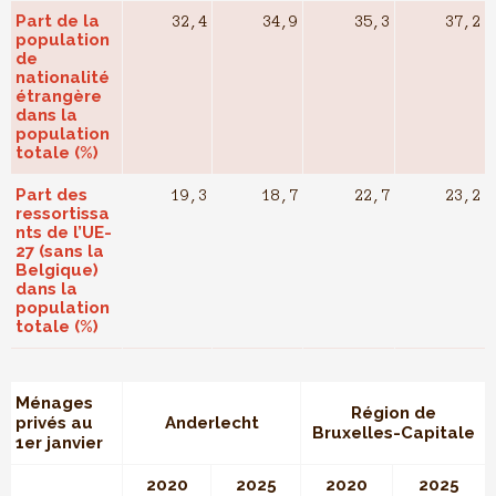
Part de la
32,4
34,9
35,3
37,2
population
de
nationalité
étrangère
dans la
population
totale (%)
Part des
19,3
18,7
22,7
23,2
ressortissa
nts de l’UE-
27 (sans la
Belgique)
dans la
population
totale (%)
Ménages
Région de
privés au
Anderlecht
Bruxelles-Capitale
1er janvier
2020
2025
2020
2025