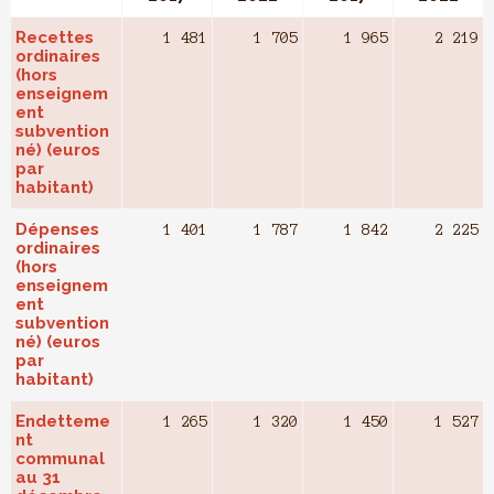
Recettes
1 481
1 705
1 965
2 219
ordinaires
(hors
enseignem
ent
subvention
né) (euros
par
habitant)
Dépenses
1 401
1 787
1 842
2 225
ordinaires
(hors
enseignem
ent
subvention
né) (euros
par
habitant)
Endetteme
1 265
1 320
1 450
1 527
nt
communal
au 31