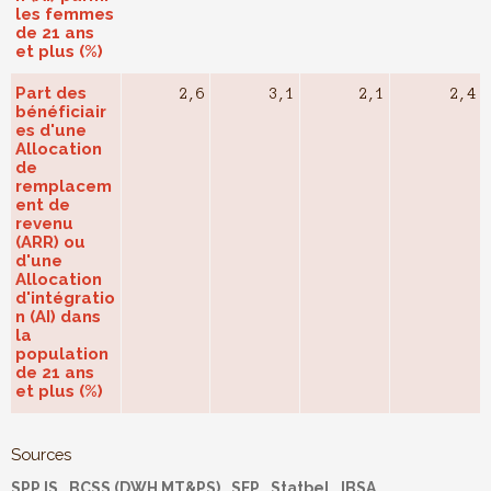
les femmes
de 21 ans
et plus (%)
Part des
2,6
3,1
2,1
2,4
bénéficiair
es d'une
Allocation
de
remplacem
ent de
revenu
(ARR) ou
d'une
Allocation
d'intégratio
n (AI) dans
la
population
de 21 ans
et plus (%)
Sources
SPP IS
BCSS (DWH MT&PS)
SFP
Statbel
IBSA