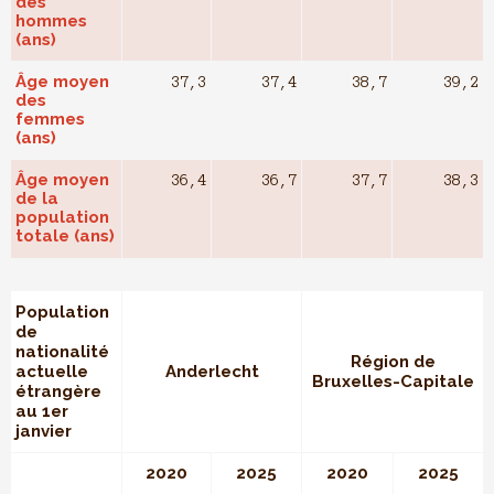
des
hommes
(ans)
Âge moyen
37,3
37,4
38,7
39,2
des
femmes
(ans)
Âge moyen
36,4
36,7
37,7
38,3
de la
population
totale (ans)
Population
de
nationalité
Région de
actuelle
Anderlecht
Bruxelles-Capitale
étrangère
au 1er
janvier
2020
2025
2020
2025