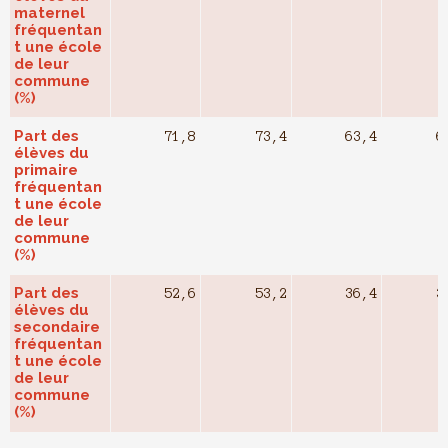
maternel
fréquentan
t une école
de leur
commune
(%)
Part des
71,8
73,4
63,4
6
élèves du
primaire
fréquentan
t une école
de leur
commune
(%)
Part des
52,6
53,2
36,4
3
élèves du
secondaire
fréquentan
t une école
de leur
commune
(%)