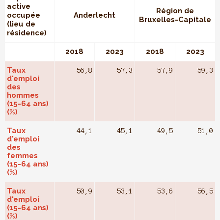
active
Région de
occupée
Anderlecht
Bruxelles-Capitale
(lieu de
résidence)
2018
2023
2018
2023
Taux
56,8
57,3
57,9
59,3
d'emploi
des
hommes
(15-64 ans)
(%)
Taux
44,1
45,1
49,5
51,0
d'emploi
des
femmes
(15-64 ans)
(%)
Taux
50,9
53,1
53,6
56,5
d'emploi
(15-64 ans)
(%)