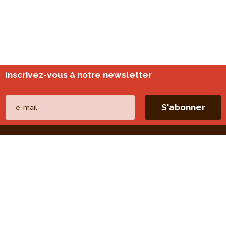
Inscrivez-vous à notre newsletter
Nos autres sites
perspective.brussels
Monitoring des quartiers
Liens directs