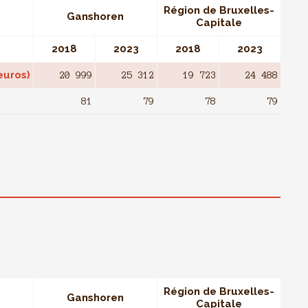
Région de Bruxelles-
Ganshoren
Capitale
2018
2023
2018
2023
euros)
20 999
25 312
19 723
24 488
81
79
78
79
Région de Bruxelles-
Ganshoren
Capitale