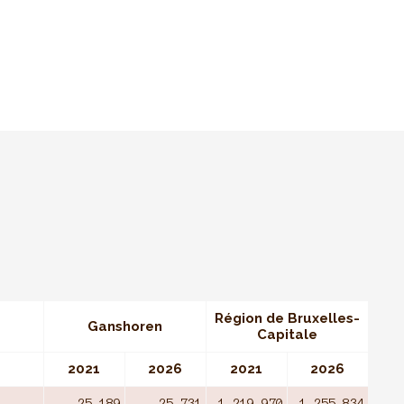
Région de Bruxelles-
Ganshoren
Capitale
2021
2026
2021
2026
25 189
25 731
1 219 970
1 255 834