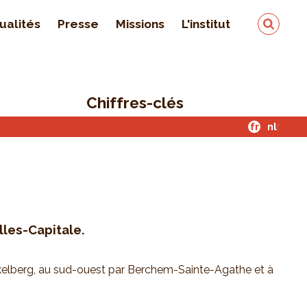
ualités
Presse
Missions
L'institut
Équipe
On parle de nous
Chiffres-clés
Qualité & sécurité des
données
fr
nl
Contact
lles-Capitale.
Koekelberg, au sud-ouest par Berchem-Sainte-Agathe et à