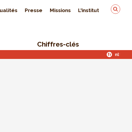
ualités
Presse
Missions
L'institut
Équipe
On parle de nous
Chiffres-clés
Qualité & sécurité des
données
fr
nl
Contact