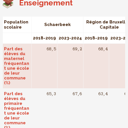
Enseignement
Population
Région de Bruxelle
Schaerbeek
scolaire
Capitale
2018-2019
2023-2024
2018-2019
2023-2
Part des
68,5
69,2
68,4
élèves du
maternel
fréquentan
t une école
de leur
commune
(%)
Part des
65,3
67,6
63,4
6
élèves du
primaire
fréquentan
t une école
de leur
commune
(%)