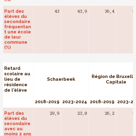
Part des
43
43,9
36,4
3
élèves du
secondaire
fréquentan
t une école
de leur
commune
(%)
Retard
scolaire au
Région de Bruxelle
lieu de
Schaerbeek
Capitale
résidence
de l'élève
2018-2019
2023-2024
2018-2019
2023-2
Part des
29,9
23,0
26,2
1
élèves du
secondaire
avec au
moins 2 ans