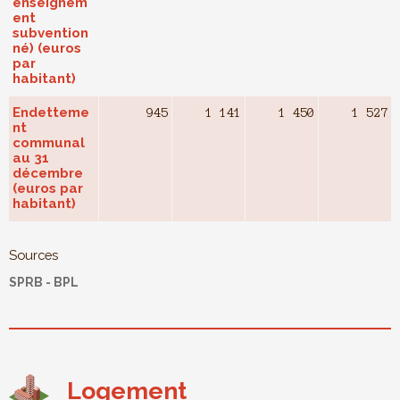
enseignem
ent
subvention
né) (euros
par
habitant)
Endetteme
945
1 141
1 450
1 527
nt
communal
au 31
décembre
(euros par
habitant)
Sources
SPRB - BPL
Logement