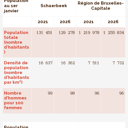
Population
Région de Bruxelles-
au 1er
Schaerbeek
Capitale
janvier
2021
2026
2021
2026
Population
131 451
129 278
1 219 970
1 255 834
totale
(nombre
d'habitants
)
Densité de
16 637
16 362
7 511
7 732
population
(nombre
d'habitants
par km²)
Nombre
99
98
96
96
d'hommes
pour 100
femmes
Population