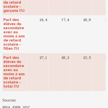
de retard
scolaire -
garçons (%)
Part des
24,4
17,4
20,8
1
élèves du
secondaire
avec au
moins 2 ans
de retard
scolaire -
filles (%)
Part des
27,1
20,2
23,5
1
élèves du
secondaire
avec au
moins 2 ans
de retard
scolaire -
total (%)
Sources
IBSA
FWB
VGC