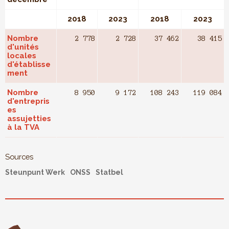
2018
2023
2018
2023
Nombre
2 778
2 728
37 462
38 415
d'unités
locales
d'établisse
ment
Nombre
8 950
9 172
108 243
119 084
d'entrepris
es
assujetties
à la TVA
Sources
Steunpunt Werk
ONSS
Statbel