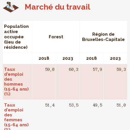
Marché du travail
Population
active
Région de
occupée
Forest
Bruxelles-Capitale
(lieu de
résidence)
2018
2023
2018
2023
Taux
59,0
60,3
57,9
59,3
d'emploi
des
hommes
(15-64 ans)
(%)
Taux
51,4
53,5
49,5
51,0
d'emploi
des
femmes
(15-64 ans)
(%)