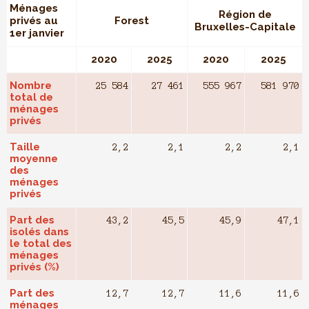
Ménages
Région de
privés au
Forest
Bruxelles-Capitale
1er janvier
2020
2025
2020
2025
Nombre
25 584
27 461
555 967
581 970
total de
ménages
privés
Taille
2,2
2,1
2,2
2,1
moyenne
des
ménages
privés
Part des
43,2
45,5
45,9
47,1
isolés dans
le total des
ménages
privés (%)
Part des
12,7
12,7
11,6
11,6
ménages