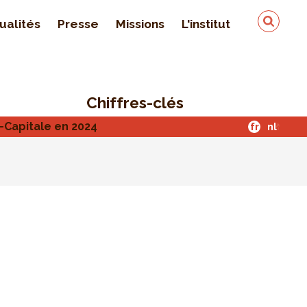
ualités
Presse
Missions
L'institut
Équipe
On parle de nous
Chiffres-clés
Qualité & sécurité des
données
s-Capitale en 2024
fr
nl
Contact