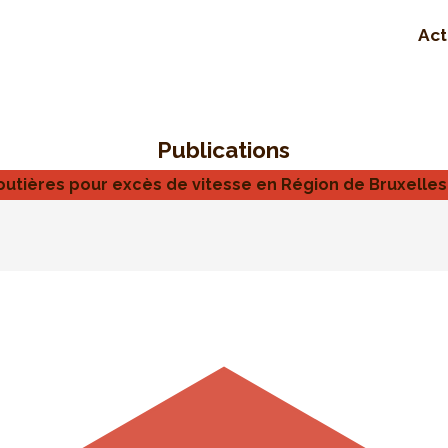
Act
Publications
routières pour excès de vitesse en Région de Bruxelle