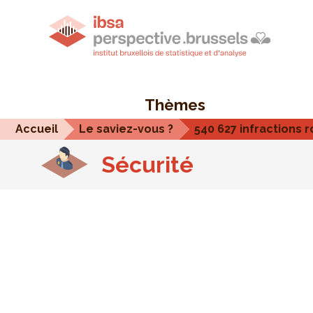
Thèmes
Accueil
Le saviez-vous ?
540 627 infractions 
Sécurité