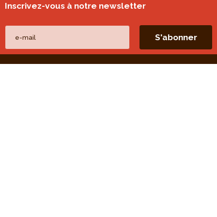
Inscrivez-vous à notre newsletter
Nos autres sites
perspective.brussels
Monitoring des quartiers
Liens directs
Nos thèmes
Nos publications
Nos missions
Nos évaluations
Open Data
Presse