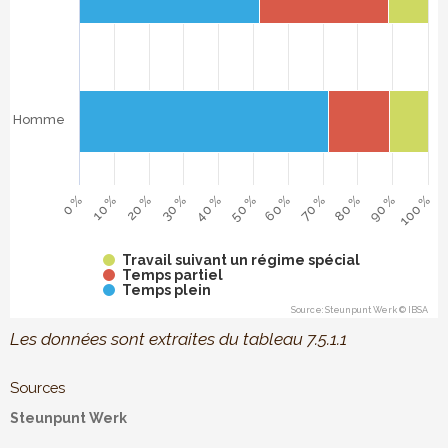
The chart has 1 Y axis displaying . Data ranges from 51.8
Homme
10 %
60 %
20 %
70 %
30 %
80 %
40 %
90 %
100 %
0 %
50 %
Travail suivant un régime spécial
Temps partiel
Temps plein
Source: Steunpunt Werk © IBSA
End of interactive chart.
Les données sont extraites du tableau 7.5.1.1
Sources
Steunpunt Werk