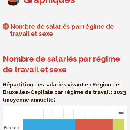
Nombre de salariés par régime de
travail et sexe
Nombre de salariés par régime
de travail et sexe
Répartition des salariés vivant en Région de
Bruxelles-Capitale par régime de travail : 2023
(moyenne annuelle)
Nombre de salariés par régime de travail et sexe
Bar chart with 3 data series.
Répartition des salariés vivant en Région de Bruxelles-Cap
Femme
The chart has 1 X axis displaying categories.