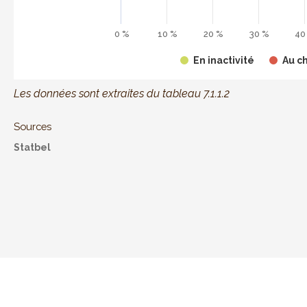
0 %
10 %
20 %
30 %
40
En inactivité
Au c
End of interactive chart.
Les données sont extraites du tableau 7.1.1.2
Sources
Statbel