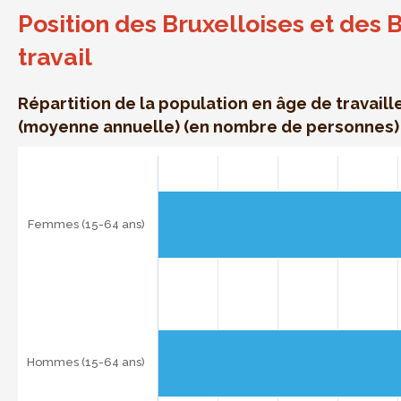
Position des Bruxelloises et des 
travail
Répartition de la population en âge de travaill
(moyenne annuelle) (en nombre de personnes)
Position des Bruxelloises et des Bruxellois sur le marché d
Bar chart with 3 data series.
Répartition de la population en âge de travailler selon 
The chart has 1 X axis displaying categories.
Femmes (15-64 ans)
The chart has 1 Y axis displaying . Data ranges from 54.
Hommes (15-64 ans)