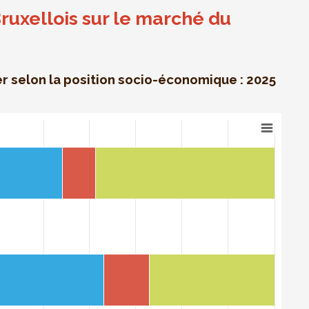
Bruxellois sur le marché du
er selon la position socio-économique : 2025
u travail
la position socio-économique : 2025 (moyenne annuelle) (en
159944687716 to 100.