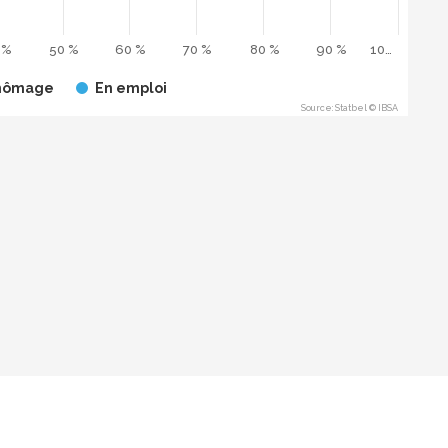
 %
50 %
60 %
70 %
80 %
90 %
10…
hômage
En emploi
Source: Statbel © IBSA