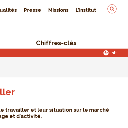
ualités
Presse
Missions
L'institut
Équipe
On parle de nous
Chiffres-clés
Qualité & sécurité des
données
fr
nl
Contact
ller
travailler et leur situation sur le marché
age et d’activité.