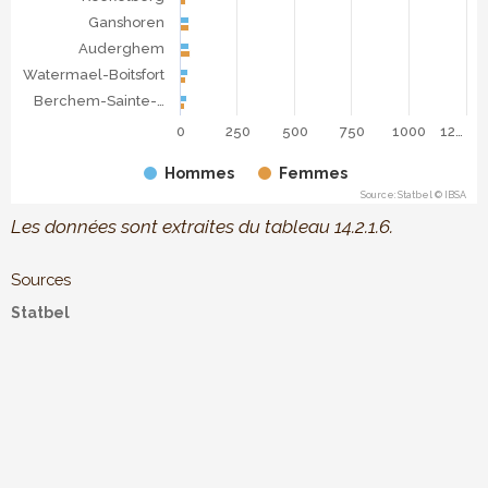
Ganshoren
Auderghem
Watermael-Boitsfort
Berchem-Sainte-…
0
250
500
750
1000
12…
Hommes
Femmes
Source: Statbel © IBSA
End of interactive chart.
Les données sont extraites du tableau 14.2.1.6.
Sources
Statbel