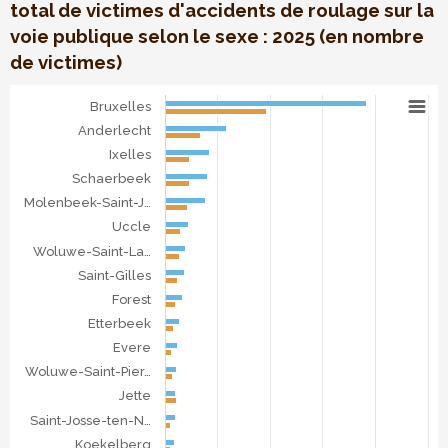
total de victimes d'accidents de roulage sur la
voie publique selon le sexe : 2025 (en nombre
de victimes)
Victimes d'accidents de roulage en RBC
Bruxelles
Bar chart with 2 data series.
Anderlecht
Comparaison entre communes du nombre total de victimes d
Ixelles
The chart has 1 X axis displaying categories.
Schaerbeek
The chart has 1 Y axis displaying . Data ranges from 19 to 9
Molenbeek-Saint-J…
Uccle
Woluwe-Saint-La…
Saint-Gilles
Forest
Etterbeek
Evere
Woluwe-Saint-Pier…
Jette
Saint-Josse-ten-N…
Koekelberg