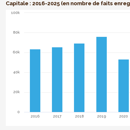
Capitale : 2016-2025 (en nombre de faits enreg
Nombre total de vols et extorsions en RBC
100k
Bar chart with 10 bars.
Comparaison dans le temps du nombre total de vols et ex
The chart has 1 X axis displaying categories. Data range: 
80k
The chart has 1 Y axis displaying . Data ranges from 5307
60k
40k
20k
0
2016
2017
2018
2019
2020
End of interactive chart.