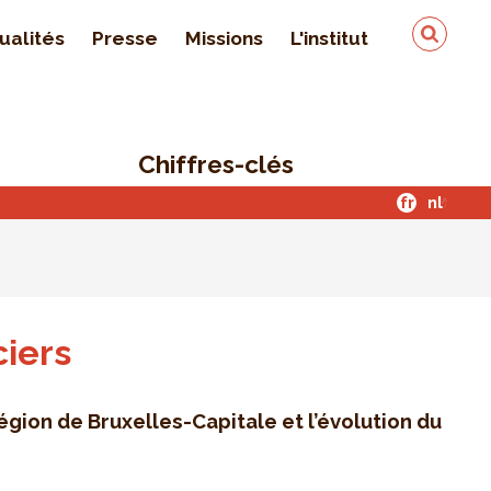
ualités
Presse
Missions
L'institut
Équipe
On parle de nous
Chiffres-clés
Qualité & sécurité des
données
fr
nl
Contact
ciers
Région de Bruxelles-Capitale et l’évolution du