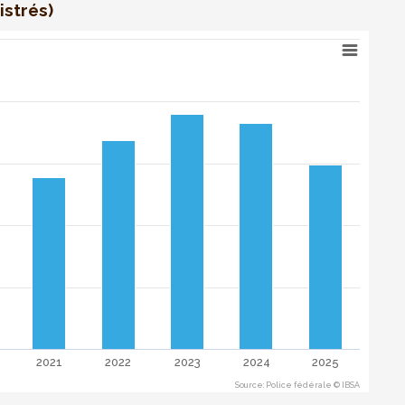
istrés)
torsions en Région de Bruxelles-Capitale : 2016-2025 (en n
10 categories.
4 to 76067.
2021
2022
2023
2024
2025
Source: Police fédérale © IBSA