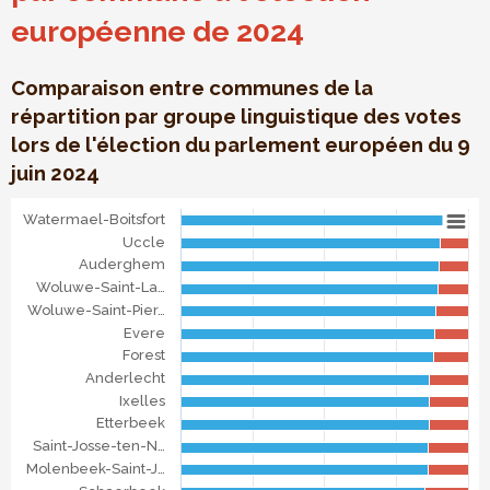
européenne de 2024
Comparaison entre communes de la
répartition par groupe linguistique des votes
lors de l'élection du parlement européen du 9
juin 2024
Votes par groupe linguistique et par commune à l'électio
Watermael-Boitsfort
Bar chart with 2 data series.
Uccle
Comparaison entre communes de la répartition par groupe l
Auderghem
The chart has 1 X axis displaying categories.
Woluwe-Saint-La…
The chart has 1 Y axis displaying . Data ranges from 81.4
Woluwe-Saint-Pier…
Evere
Forest
Anderlecht
Ixelles
Etterbeek
Saint-Josse-ten-N…
Molenbeek-Saint-J…