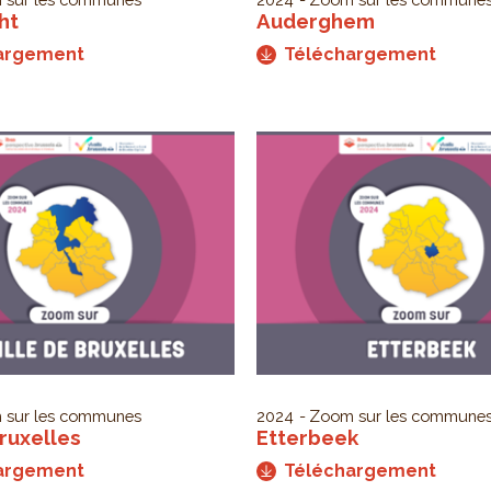
ht
Auderghem
argement
Téléchargement
 sur les communes
2024
Zoom sur les commune
Bruxelles
Etterbeek
argement
Téléchargement