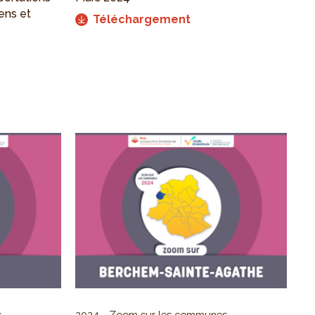
ens et
Téléchargement
s
2024
Zoom sur les communes