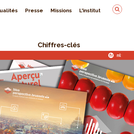
ualités
Presse
Missions
L'institut
Équipe
On parle de nous
Chiffres-clés
Qualité & sécurité des
données
fr
nl
Contact