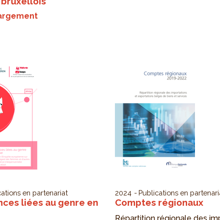
 bruxellois
argement
cations en partenariat
2024
Publications en partenari
nces liées au genre en
Comptes régionaux
Répartition régionale des im