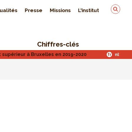
ualités
Presse
Missions
L'institut
Équipe
On parle de nous
Chiffres-clés
Qualité & sécurité des
données
t supérieur à Bruxelles en 2019-2020
fr
nl
Contact