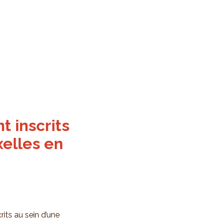
t inscrits
xelles en
rits au sein d’une