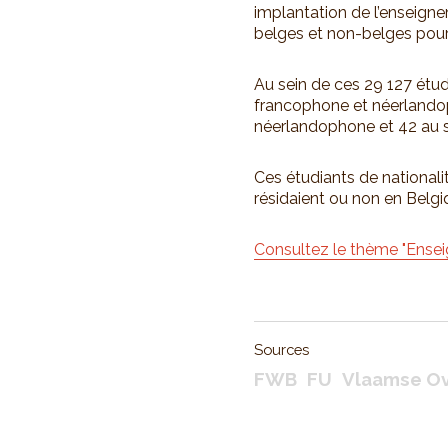
implantation de l’enseigne
belges et non-belges pour 
Au sein de ces 29 127 étudi
francophone et néerlandop
néerlandophone et 42 au 
Ces étudiants de nationali
résidaient ou non en Belgi
Consultez le thème "Ense
Sources
FWB
FU
Vlaamse Ov