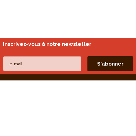
Inscrivez-vous à notre newsletter
Nos autres sites
perspective.brussels
Monitoring des quartiers
Liens directs