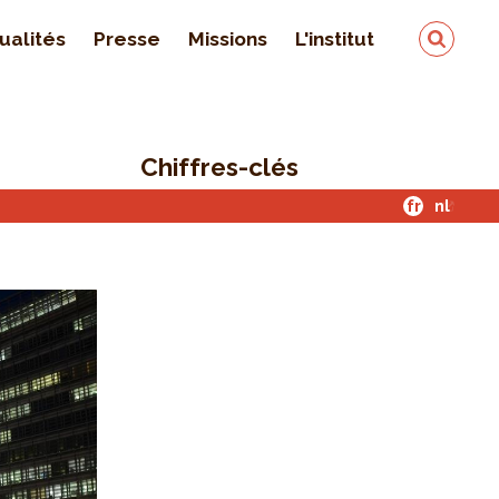
ualités
Presse
Missions
L'institut
Équipe
On parle de nous
Chiffres-clés
Qualité & sécurité des
données
fr
nl
Contact