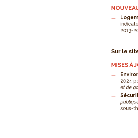
NOUVEA
Logem
indicat
2013-2
Sur le sit
MISES À 
Enviro
2024 po
et de ga
Sécuri
publiqu
sous-t