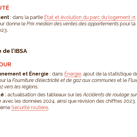
UTÉ
ent
: dans la partie
État et évolution du parc du logement
eur donne le
Prix médian des ventes des appartements
pour la
023.
e de l’IBSA
JOUR
nnement et Énergie
: dans
Énergie
, ajout de la statistique d
ur la
Fourniture d’électricité et de gaz aux communes
et le
Flux
z vers les régions
.
té
: actualisation des tableaux sur les
Accidents de roulage sur
e
avec les données 2024, ainsi que révision des chiffres 2023,
hème
Sécurité routière
.