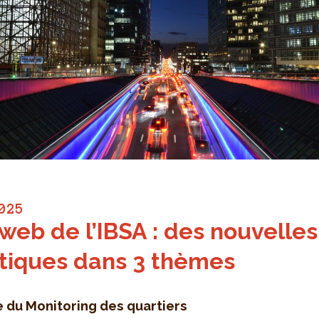
025
 web de l’IBSA : des nouvelles
stiques dans 3 thèmes
te du Monitoring des quartiers