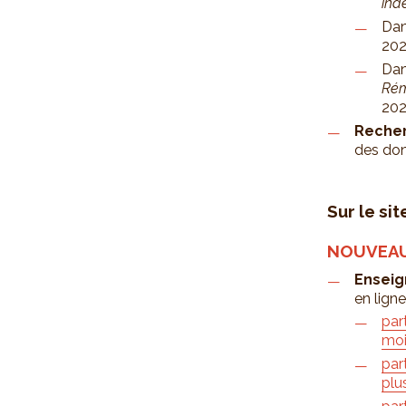
ind
Dan
202
Dan
Rém
202
Recher
des don
Sur le si
NOUVEA
Ensei
en lign
par
moi
par
plu