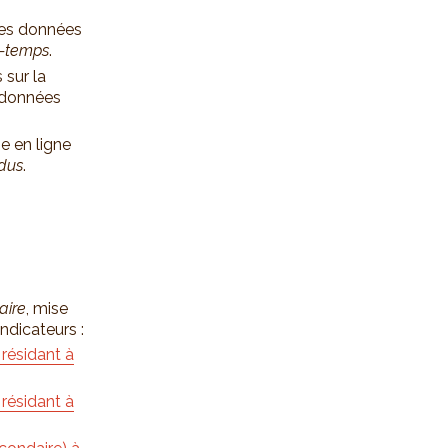
des données
t-temps
.
 sur la
 données
se en ligne
idus
.
aire
, mise
dicateurs :
résidant à
résidant à