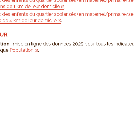
t des enfants du quartier scolarisés (en maternel/primaire/se
ns de 1 km de leur domicile
,
t des enfants du quartier scolarisés (en maternel/primaire/se
s de 4 km de leur domicile
.
OUR
tion
: mise en ligne des données 2025 pour tous les indicateu
ique
Population
.