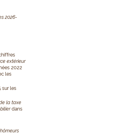
s 2026-
chiffres
e extérieur
nnées 2022
c les
 sur les
de la taxe
ilier
dans
hômeurs