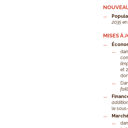
NOUVEA
Popula
2035
e
MISES À 
Écono
dan
con
(im
et 
don
Dan
fail
Financ
additio
le sou
Marché
dan