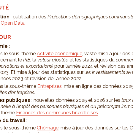
UTÉ
tion
: publication des
Projections démographiques communale
n
Open Data
.
JOUR
mie
:
s le sous-thème
Activité économique
, vaste mise à jour des 
cernant le
PIB
, la
valeur ajoutée
et les statistiques du
commerc
portations et exportations)
pour l’année 2024 et révision des a
2023. Et mise à jour des statistiques sur les
investissements
ave
nées 2023 et révision de l’année 2022.
s le sous-thème
Entreprises
, mise en ligne des données 2025
lites d’entreprises
.
es publiques
: nouvelles données 2025 et 2026 sur les
taux 
nnelle à l’impôt des personnes physiques
et
au précompte immob
s-thème
Finances des communes bruxelloises
.
 du travail
:
s le sous-thème
Chômage
, mise à jour des données sur les
C