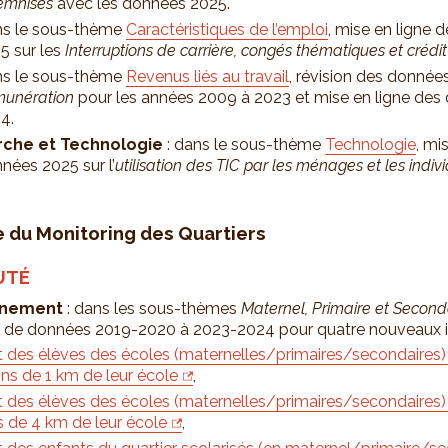
emnisés
avec les données 2025.
s le sous-thème
Caractéristiques de l’emploi
, mise en ligne 
5 sur les
Interruptions de carrière, congés thématiques et crédi
s le sous-thème
Revenus liés au travail
, révision des données
unération
pour les années 2009 à 2023 et mise en ligne des
4.
che et Technologie
: dans le sous-thème
Technologie
, mi
nées 2025 sur l’
utilisation des TIC par les ménages et les indiv
te du Monitoring des Quartiers
UTÉ
gnement
: dans les sous-thèmes
Maternel, Primaire et Second
e de données 2019-2020 à 2023-2024 pour quatre nouveaux in
t des élèves des écoles (maternelles/primaires/secondaires) 
ns de 1 km de leur école
,
t des élèves des écoles (maternelles/primaires/secondaires) 
s de 4 km de leur école
,