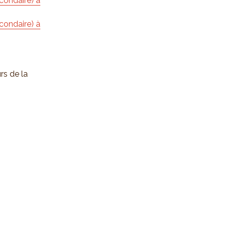
condaire) à
condaire) à
rs de la