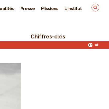
ualités
Presse
Missions
L'institut
Équipe
On parle de nous
Chiffres-clés
Qualité & sécurité des
données
fr
nl
Contact