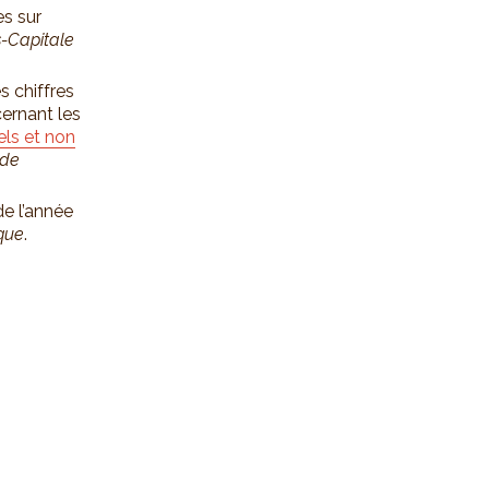
es sur
s-Capitale
s chiffres
ernant les
els et non
 de
de l’année
ique
.