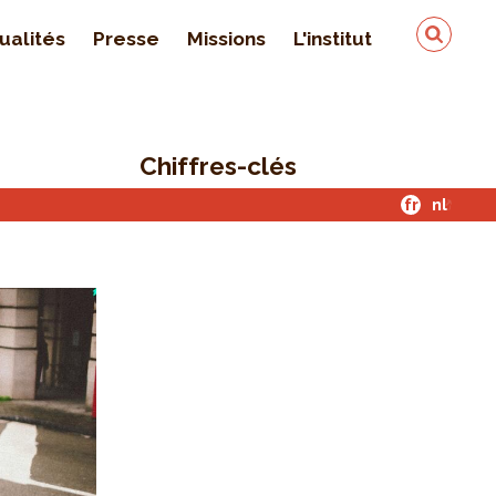
ualités
Presse
Missions
L'institut
Équipe
On parle de nous
Chiffres-clés
Qualité & sécurité des
données
fr
nl
Contact