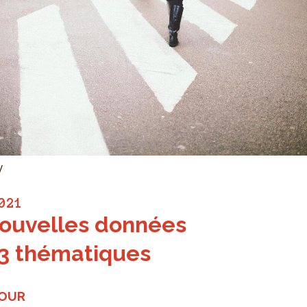
y
021
ouvelles données
3 thématiques
JOUR