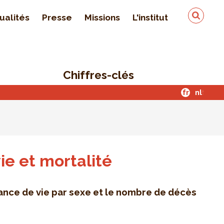
ualités
Presse
Missions
L'institut
Équipe
On parle de nous
Chiffres-clés
Qualité & sécurité des
données
fr
nl
Contact
ie et mortalité
rance de vie par sexe et le nombre de décès