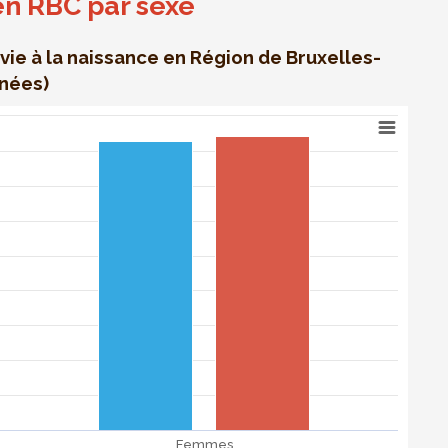
en RBC par sexe
ie à la naissance en Région de Bruxelles-
nnées)
issance en Région de Bruxelles-Capitale par sexe en années
o 84.4.
Femmes