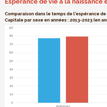
Espérance de vie à la naissance 
Comparaison dans le temps de l'espérance de v
Capitale par sexe en années : 2013-2023 (en a
Espérance de vie à la naissance en RBC par sexe
90
Bar chart with 2 data series.
80
Comparaison dans le temps de l'espérance de vie à la na
The chart has 1 X axis displaying categories.
70
The chart has 1 Y axis displaying . Data ranges from 77.7 t
60
50
40
30
20
10
0
Hommes