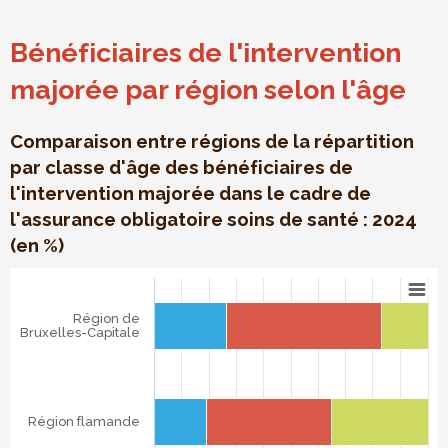
Bénéficiaires de l'intervention
majorée par région selon l'âge
Comparaison entre régions de la répartition
par classe d'âge des bénéficiaires de
l'intervention majorée dans le cadre de
l'assurance obligatoire soins de santé : 2024
(en %)
Bénéficiaires de l'intervention majorée par région selon l'â
Bar chart with 3 data series.
Région de
Comparaison entre régions de la répartition par classe d'âg
Bruxelles-Capitale
The chart has 1 X axis displaying categories.
The chart has 1 Y axis displaying . Data ranges from 19.11
Région flamande