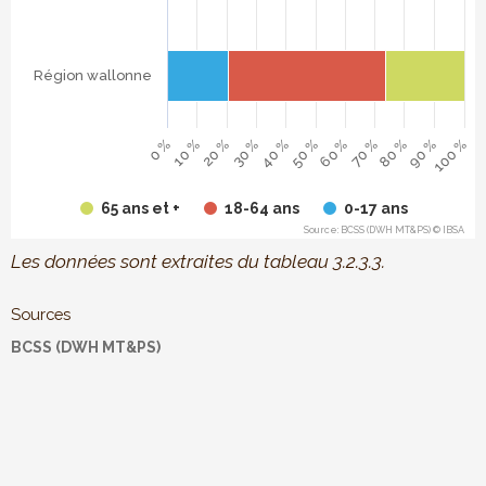
Région wallonne
10 %
60 %
20 %
70 %
30 %
80 %
40 %
90 %
50 %
100 %
0 %
65 ans et +
18-64 ans
0-17 ans
Source: BCSS (DWH MT&PS) © IBSA
End of interactive chart.
Les données sont extraites du tableau 3.2.3.3.
Sources
BCSS (DWH MT&PS)