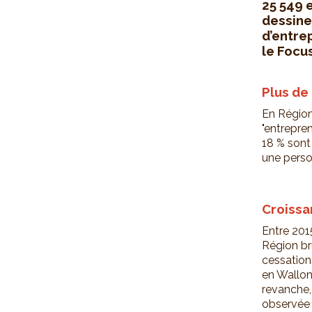
25 549 
dessine
d’entrep
le Focus
Plus de 
En Région
"entrepren
18 % sont
une perso
Croissa
Entre 201
Région br
cessations
en Wallon
revanche,
observée 