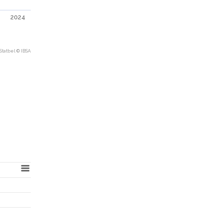
2024
Statbel © IBSA
s belges
.