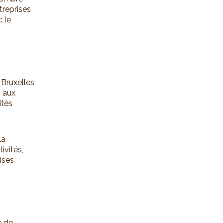
treprises
c le
Bruxelles,
s aux
ités
la
ivités,
ises
e de