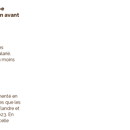
pe
en avant
es
larié.
u moins
gmenté en
es que les
Flandre et
023. En
elle