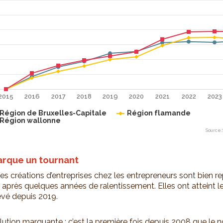
2015
2016
2017
2018
2019
2020
2021
2022
2023
Région de Bruxelles-Capitale
Région flamande
Région wallonne
Source: 
eractive chart.
rque un tournant
es créations d’entreprises chez les entrepreneurs sont bien re
, après quelques années de ralentissement. Elles ont atteint l
levé depuis 2019.
lution marquante : c’est la première fois depuis 2008 que le