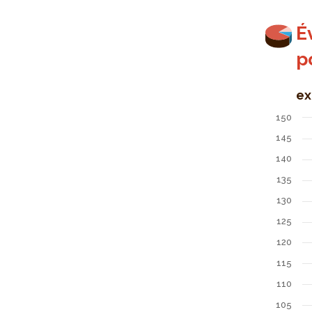
É
p
ex
Évolution
150
Line chart
145
exprimé e
140
The chart
The chart
135
130
125
120
115
110
105