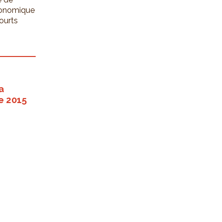
économique
ourts
a
e 2015