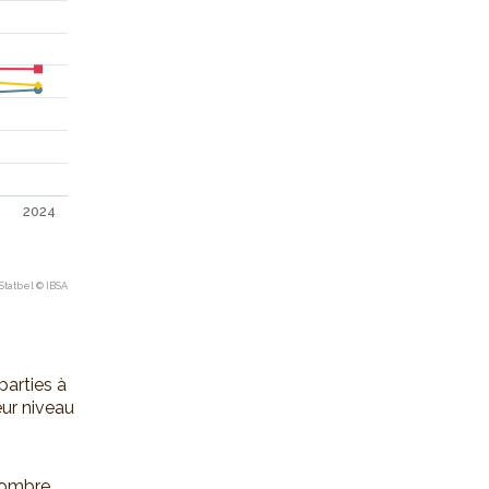
2024
Statbel © IBSA
parties à
eur niveau
 nombre