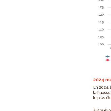
125
120
115
110
105
100
End of int
2024 ma
En 2024, l
la hausse
le plus é
Autre évo