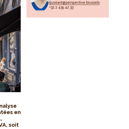
ljussiant@perspective.brussels
+32 2 435 42 33
Analyse
ntées en
,
VA, soit