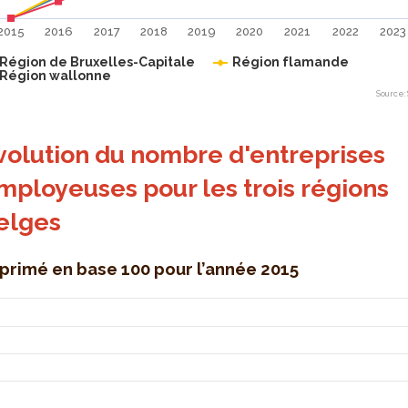
2015
2016
2017
2018
2019
2020
2021
2022
2023
Région de Bruxelles-Capitale
Région flamande
Région wallonne
Source: 
eractive chart.
volution du nombre d'entreprises
mployeuses pour les trois régions
elges
primé en base 100 pour l’année 2015
 du nombre d'entreprises employeuses pour les trois région
 with 3 lines.
n base 100 pour l’année 2015
 has 1 X axis displaying categories. Data range: 10 categories
 has 1 Y axis displaying . Data ranges from 100 to 119.4.