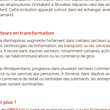
ises employeuses s’installant à Bruxelles dépasse celui des en
ittent. Cette évolution apparaît surtout dans les échanges ave
lamand.
teurs en transformation
 d’entreprises augmente fortement dans certains secteurs à 
 technologies de l’information, les transports ou les service
s. Il recule dans d’autres secteurs, notamment certaines activ
lles, les télécommunications ou le commerce de gros.
 d’indépendants progresse dans plusieurs secteurs comme 
e ou les services aux personnes. À l’inverse, dans d’autres act
commerce de détail ou l’entretien des bâtiments, les entrepr
ses restent dominantes.
r plus ?
 de l’IBSA
fait le point en quelques pages sur une thématiqu