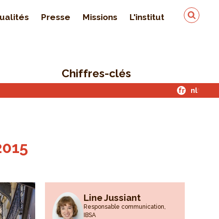
ualités
Presse
Missions
L'institut
Équipe
On parle de nous
Chiffres-clés
Qualité & sécurité des
données
fr
nl
Contact
2015
Line Jussiant
Responsable communication,
IBSA