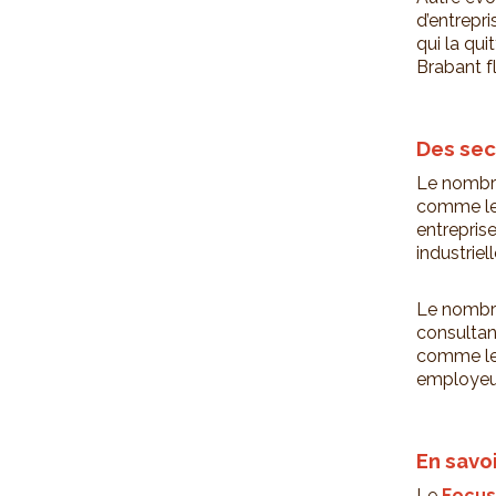
d’entrepr
qui la qu
Brabant f
Des sec
Le nombre
comme les
entreprise
industrie
Le nombre
consultanc
comme le 
employeu
En savoi
Le
Focus