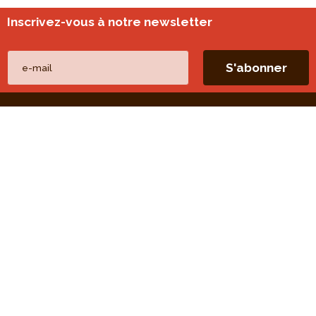
Inscrivez-vous à notre newsletter
Nos autres sites
perspective.brussels
Monitoring des quartiers
Liens directs
Nos thèmes
Nos publications
Nos missions
Nos évaluations
Open Data