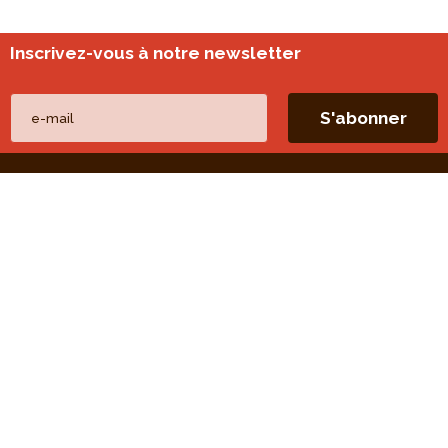
Inscrivez-vous à notre newsletter
Nos autres sites
perspective.brussels
Monitoring des quartiers
Liens directs
Nos thèmes
Nos publications
Nos missions
Nos évaluations