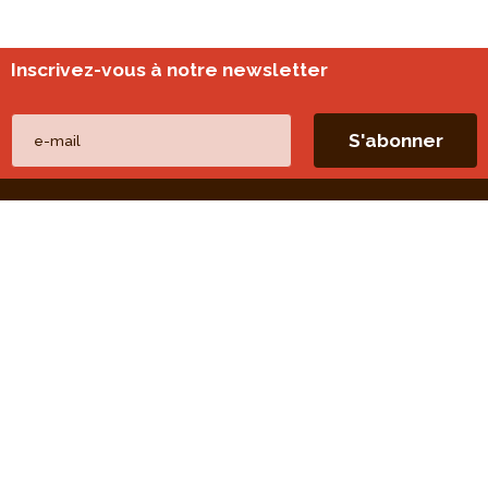
Inscrivez-vous à notre newsletter
Nos autres sites
perspective.brussels
Monitoring des quartiers
Liens directs
Nos thèmes
Nos publications
Nos missions
Nos évaluations