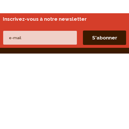
Inscrivez-vous à notre newsletter
Nos autres sites
perspective.brussels
Monitoring des quartiers
Liens directs
Nos thèmes
Nos publications
Nos missions
Nos évaluations