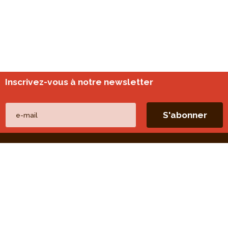
Inscrivez-vous à notre newsletter
Nos autres sites
perspective.brussels
Monitoring des quartiers
Liens directs