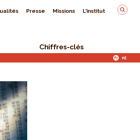
ualités
Presse
Missions
L'institut
Équipe
On parle de nous
Chiffres-clés
Qualité & sécurité des
données
fr
nl
Contact