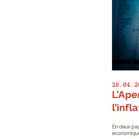
28.04.2
L’Ape
l’infl
En deux pa
économique 