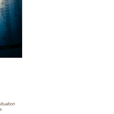
situation
e.