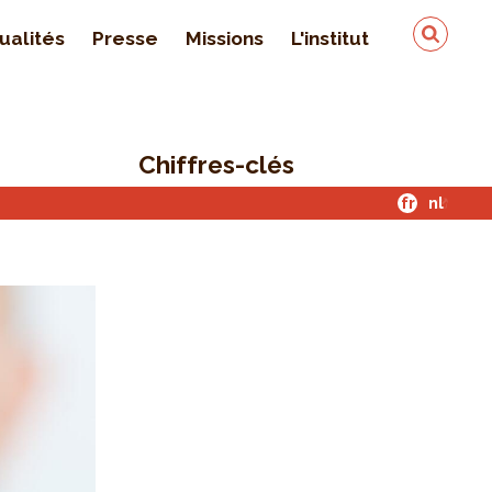
ualités
Presse
Missions
L'institut
Équipe
On parle de nous
Chiffres-clés
Qualité & sécurité des
données
fr
nl
Contact