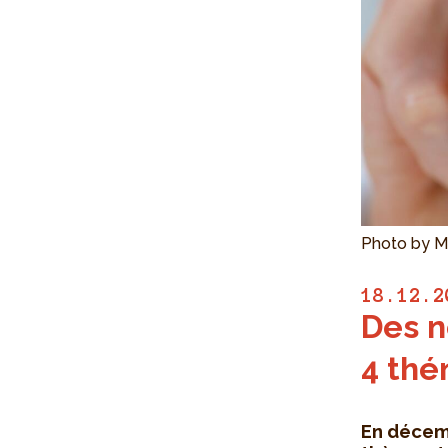
Photo by M
18.12.2
Des n
4 thé
En décemb