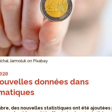
ichal Jarmoluk on Pixabay
020
ouvelles données dans
matiques
re, des nouvelles statistiques ont été ajoutées