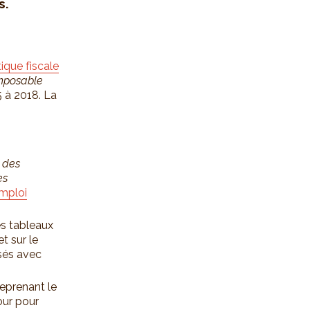
s.
tique fiscale
imposable
 à 2018. La
 des
es
mploi
les tableaux
t sur le
sés avec
reprenant le
our pour