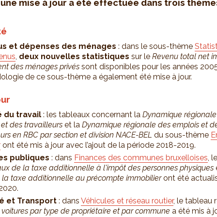
une mise à jour a été effectuée dans trois thème
té
us et dépenses des ménages
: dans le sous-thème
Statis
enus
,
deux nouvelles statistiques
sur le
Revenu total net 
ent des ménages privés
sont disponibles pour les années 2005
logie de ce sous-thème a également été mise à jour.
our
 du travail
: les tableaux concernant la
Dynamique régionale
et des travailleurs
et la
Dynamique régionale des emplois et d
leurs en RBC par section et division NACE-BEL
du sous-thème
E
r
ont été mis à jour avec l’ajout de la période 2018-2019.
es publiques
: dans
Finances des communes bruxelloises
, 
aux de la taxe additionnelle à l'impôt des personnes physiques
e
 la taxe additionnelle au précompte immobilier
ont été actuali
 2020.
té et Transport
: dans
Véhicules et réseau routier
, le tableau 
 voitures par type de propriétaire et par commune
a été mis à j