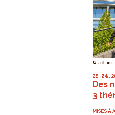
© visit.bru
28.04.2
Des n
3 thé
MISES À 