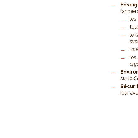
Ensei
l’année
les
tou
le 
supé
l’
en
les
org
Enviro
sur la
C
Sécuri
jour av