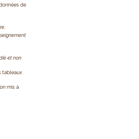
s données de
re
,
seignement
dié et non
es tableaux
ion
mis à