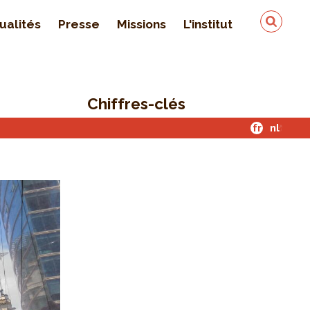
ualités
Presse
Missions
L'institut
Équipe
On parle de nous
Chiffres-clés
Qualité & sécurité des
données
fr
nl
Contact