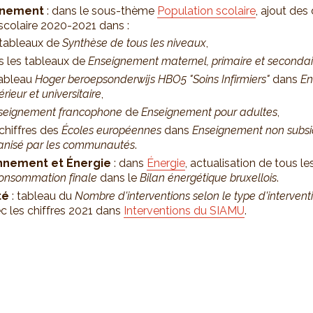
gnement
: dans le sous-thème
Population scolaire
, ajout de
 scolaire 2020-2021 dans :
 tableaux de
Synthèse de tous les niveaux
,
s les tableaux de
Enseignement maternel, primaire et secondai
tableau
Hoger beroepsonderwijs HBO5 "Soins Infirmiers"
dans
En
rieur et universitaire
,
seignement francophone
de
Enseignement pour adultes
,
 chiffres des
Écoles européennes
dans
Enseignement non subsi
anisé par les communautés
.
nnement et Énergie
: dans
Énergie
, actualisation de tous l
onsommation finale
dans le
Bilan énergétique bruxellois
.
té
: tableau du
Nombre d'interventions selon le type d'intervent
ec les chiffres 2021 dans
Interventions du SIAMU
.