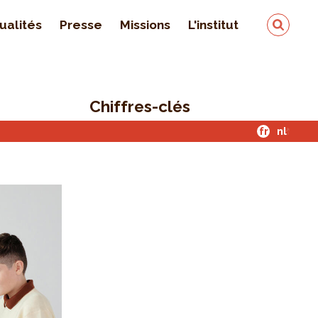
ualités
Presse
Missions
L'institut
Équipe
On parle de nous
Chiffres-clés
Qualité & sécurité des
données
fr
nl
Contact