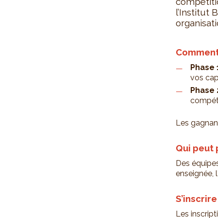
compétiti
l’Institut
organisati
Comment 
Phase 1
vos cap
Phase 2
compéte
Les gagnant
Qui peut 
Des équipes
enseignée, l
S’inscrire
Les inscrip