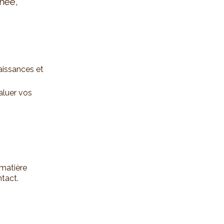
née,
aissances et
aluer vos
 matière
ntact.