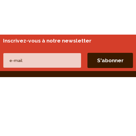
Inscrivez-vous à notre newsletter
Nos autres sites
perspective.brussels
Monitoring des quartiers
Liens directs
Nos thèmes