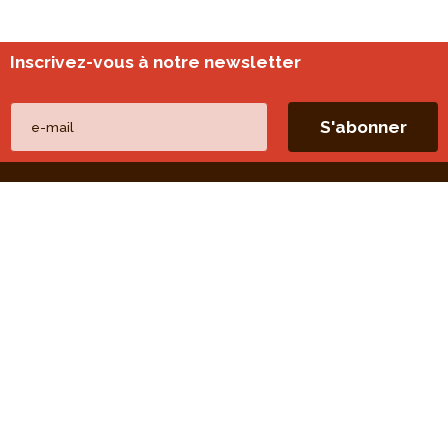
Inscrivez-vous à notre newsletter
Nos autres sites
perspective.brussels
Monitoring des quartiers
Liens directs
Nos thèmes
Nos publications
Nos missions
Nos évaluations