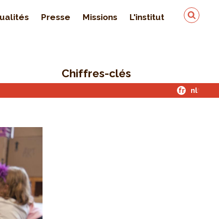
ualités
Presse
Missions
L'institut
Équipe
On parle de nous
Chiffres-clés
Qualité & sécurité des
données
fr
nl
Contact