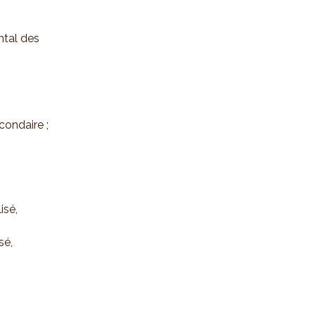
ntal des
condaire ;
isé,
sé,