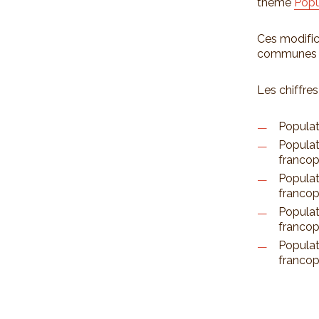
thème
Popu
Ces modific
communes d
Les chiffres
Populat
Populat
francop
Populat
francop
Populat
francop
Populat
francop