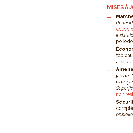
MISES À 
Marché
de rési
active 
institut
période
Écono
tableau
ainsi qu
Aménag
janvier
Garages
Superfi
non rés
Sécuri
complèt
bruxello