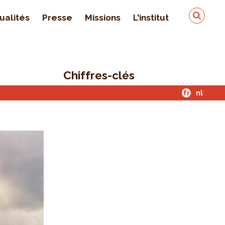
ualités
Presse
Missions
L'institut
Équipe
On parle de nous
Chiffres-clés
Qualité & sécurité des
données
fr
nl
Contact