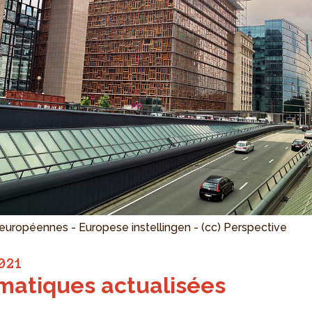
s européennes - Europese instellingen - (cc) Perspective
021
matiques actualisées