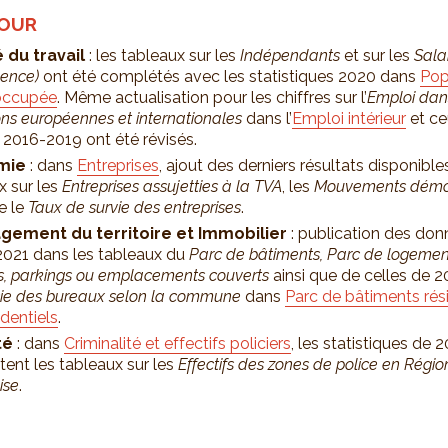
JOUR
 du travail
: les tableaux sur les
Indépendants
et sur les
Salar
dence)
ont été complétés avec les statistiques 2020 dans
Pop
occupée
. Même actualisation pour les chiffres sur l’
Emploi dan
ions européennes et internationales
dans l’
Emploi intérieur
et ce
 2016-2019 ont été révisés.
mie
: dans
Entreprises
, ajout des derniers résultats disponible
x sur les
Entreprises assujetties à la TVA
, les
Mouvements démo
e le
Taux de survie des entreprises
.
ement du territoire et Immobilier
: publication des don
 2021 dans les tableaux du
Parc de bâtiments, Parc de logeme
, parkings ou emplacements couverts
ainsi que de celles de 2
cie des bureaux selon la commune
dans
Parc de bâtiments rési
identiels
.
té
: dans
Criminalité et effectifs policiers
, les statistiques de 
ent les tableaux sur les
Effectifs des zones de police en Régio
ise
.