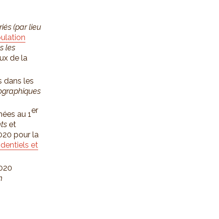
iés (par lieu
ulation
s les
ux de la
s dans les
graphiques
er
nées au 1
nts
et
020 pour la
dentiels et
2020
n