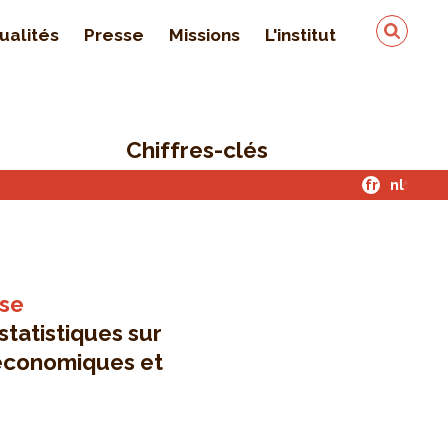
ualités
Presse
Missions
L'institut
Équipe
On parle de nous
Chiffres-clés
Qualité & sécurité des
données
fr
nl
Contact
yse
statistiques sur
o-économiques et