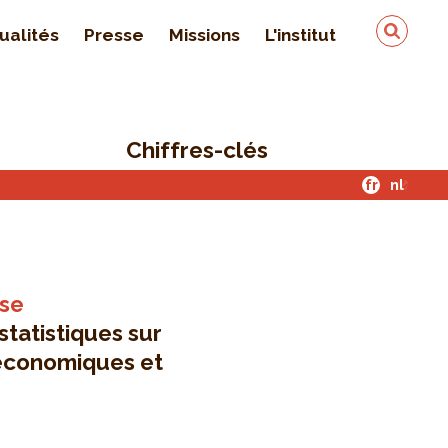
ualités
Presse
Missions
L'institut
Équipe
On parle de nous
Chiffres-clés
Qualité & sécurité des
données
fr
nl
Contact
yse
statistiques sur
o-économiques et