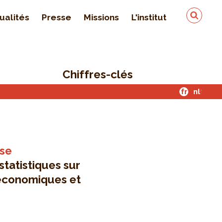
ualités
Presse
Missions
L'institut
Équipe
On parle de nous
Chiffres-clés
Qualité & sécurité des
données
fr
nl
Contact
yse
statistiques sur
o-économiques et