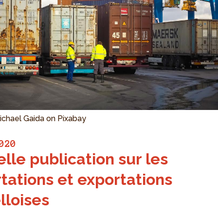
ichael Gaida on Pixabay
020
lle publication sur les
tations et exportations
lloises