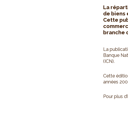
La répart
de biens 
Cette pu
commercia
branche d
La publicati
Banque Nati
(ICN).
Cette éditio
années 200
Pour plus d