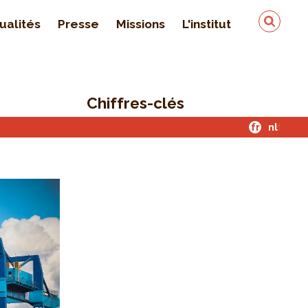
ualités
Presse
Missions
L'institut
Équipe
On parle de nous
Chiffres-clés
Qualité & sécurité des
données
fr
nl
Contact