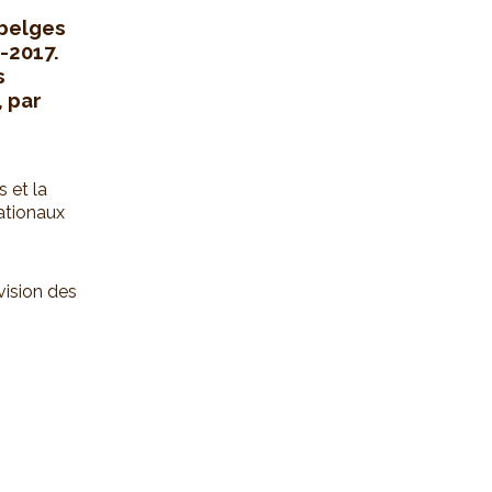
 belges
-2017.
s
, par
s et la
ationaux
évision des