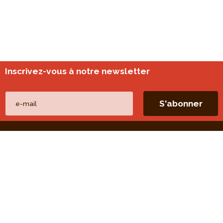
Inscrivez-vous à notre newsletter
Nos autres sites
perspective.brussels
Monitoring des quartiers
Liens directs