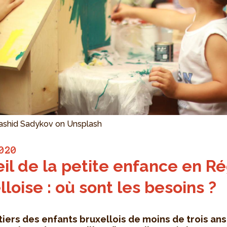
ashid Sadykov on Unsplash
020
il de la petite enfance en R
lloise : où sont les besoins ?
 tiers des enfants bruxellois de moins de trois an