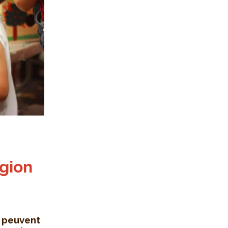
égion
s peuvent