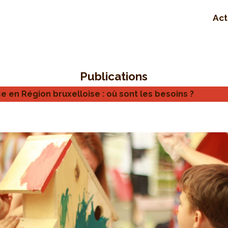
Act
Publications
e en Région bruxelloise : où sont les besoins ?