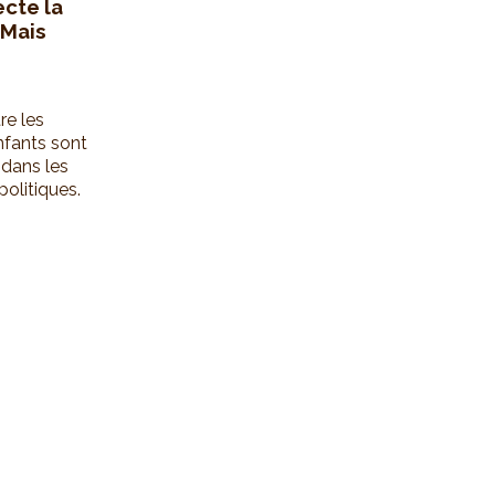
ecte la
 Mais
re les
nfants sont
 dans les
olitiques.