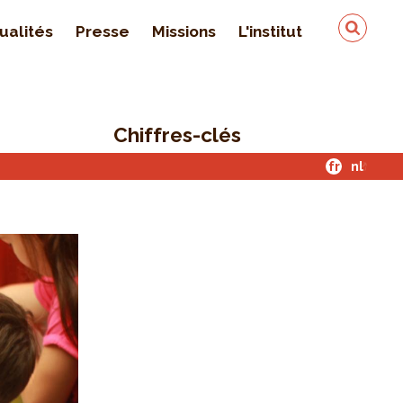
ualités
Presse
Missions
L'institut
Équipe
On parle de nous
Chiffres-clés
Qualité & sécurité des
données
fr
nl
Contact