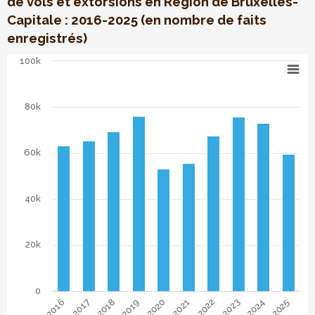
de vols et extorsions en Région de Bruxelles-
Capitale : 2016-2025 (en nombre de faits
enregistrés)
Nombre total de vols et extorsions en RBC
100k
Bar chart with 10 bars.
Comparaison dans le temps du nombre total de vols et ext
80k
The chart has 1 X axis displaying categories. Data range: 10
The chart has 1 Y axis displaying . Data ranges from 53074
60k
40k
20k
0
2021
2022
2023
2024
2025
2016
2017
2018
2019
2020