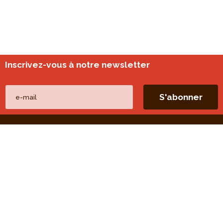
Inscrivez-vous à notre newsletter
Nos autres sites
perspective.brussels
Monitoring des quartiers
Liens directs
Nos thèmes